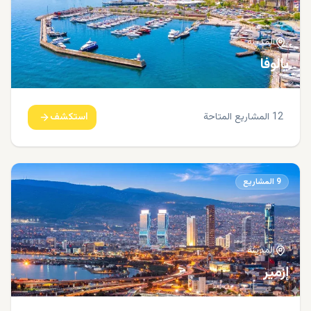
المدينة
يالوفا
12
المشاريع المتاحة
استكشف
9
المشاريع
المدينة
إزمير