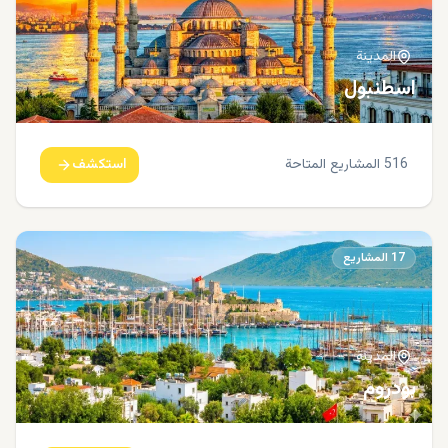
المدينة
اسطنبول
516
المشاريع المتاحة
استكشف
17
المشاريع
المدينة
بودروم