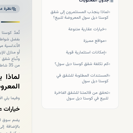
جدول المحتويات
نظرة عا
لماذا ينجذب المستثمرون إلى شقق
كوستا ديل سول المعروضة للبيع؟
خيارات عقارية متنوعة
تُعدّ كوستا
بفضل شواطئه
مواقع مميزة
الأندلسية من
إمكانات استثمارية قوية
أو منازل للإي
وتُباع شقق 
كم تكلفة شقق كوستا ديل سول؟
من 35 شاطئ حاصل على العلم الأزرق وأفضل ملاعب الجولف ومجتمع المغتربين المتطور.
لماذا 
المستندات المطلوبة للشقق في
كوستا ديل سول
المعروض
تحقق من قائمتنا للشقق الفاخرة
وفيما يلي ال
للبيع في كوستا ديل سول
خيارات ع
يضم سوق الع
بالإضافة إل