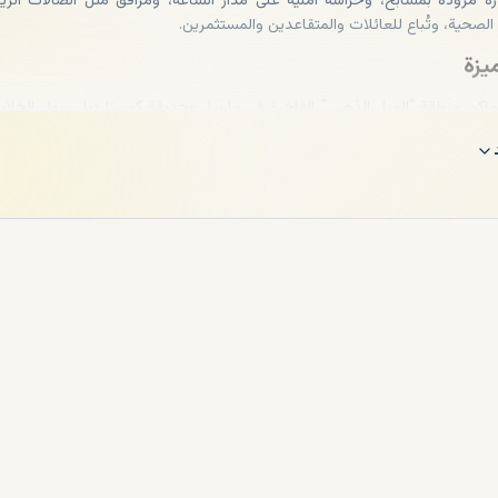
 مزودة بمسابح، وحراسة أمنية على مدار الساعة، ومرافق مثل الصالات الري
لصحية، وتُباع للعائلات والمتقاعدين والمستثمرين.
يزة
ماكن منطقة "الميل الذهبي" الفاخرة في ماربيا، وحديقة كوستا ديل سول الخلاب
ينخيرولا وبينالمادينا، بالإضافة إلى منتجعات عائلية مميزة. كما توجد عقارات ف
فيس وسوتوغراندي، تضم
فلل وشقق فاخرة في كوستا ديل سول
بإطلالات خلابة،
تناسب جميع الأذواق والميزانيات.
استثمارية قوية
 السياحي القوي، المدعوم بمطار مالقة الدولي، عوائد جيدة من الإيجار، لا سيم
يبة من الشاطئ أو ملاعب الجولف. تُعد كوستا ديل سول وجهةً استراتيجيةً للاستث
بأسعا