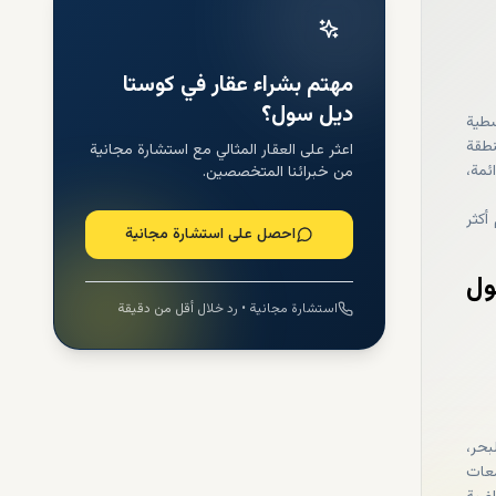
مهتم بشراء عقار في كوستا
ديل سول؟
سطية
نطقة
اعثر على العقار المثالي مع استشارة مجانية
ئمة،
من خبرائنا المتخصصين.
أكثر
احصل على استشارة مجانية
ول
استشارة مجانية • رد خلال أقل من دقيقة
بحر،
معات