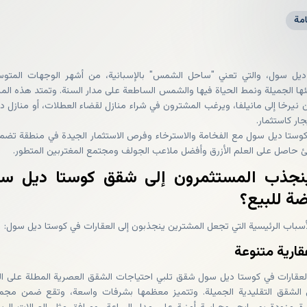
مة
 ديل سول، والتي تعني "ساحل الشمس" بالإسبانية، من أشهر الوجهات المتو
ا الجميلة ونمط الحياة فيها والشمس الساطعة على مدار السنة. وتمتد هذه الم
 نيرخا إلى مانيلفا، ويرغب المشترون في شراء منازل لقضاء العطلات، أو منازل دا
جار كاستثمار.
كوستا ديل سول مع الفخامة والاسترخاء وفرص الاستثمار الجيدة في منطقة تضم 
ينجذب المستثمرون إلى شقق كوستا ديل س
ة للبيع؟
أسباب الرئيسية التي تجعل المشترين ينجذبون إلى العقارات في كوستا ديل سول:
قارية متنوعة
قارات في كوستا ديل سول شقق تلبي احتياجات الشقق العصرية المطلة على ال
ى الشقق التقليدية الجميلة. وتتميز معظمها بشرفات واسعة، وتقع ضمن مج