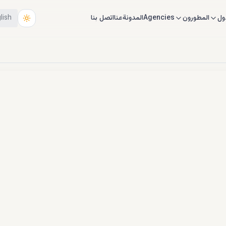
ول
المطورون
Agencies
المدونة
عنا
اتصل بنا
lish