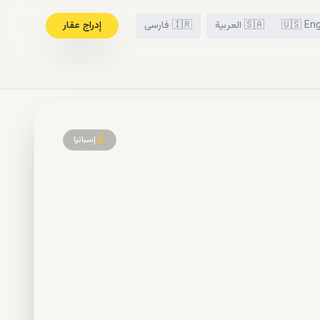
Eng
🇺🇸
🇸🇦
العربية
🇮🇷
فارسی
إدراج عقار
إسبانيا