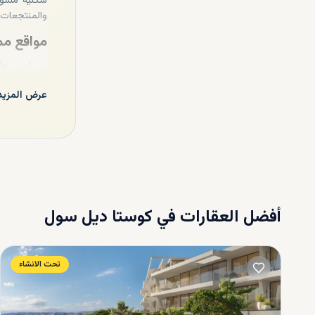
سكنية مسورة
والمنتجعات ا
مواقع مم
من أشهر الأ
إستيبونا وفو
عرض المزيد
مثل بيناها
يوفر خيارات 
إمكانات 
يضمن قطاعها
الأماكن القر
أفضل العقارات في
كوستا ديل سول
فأكثر.
تحت الانشاء