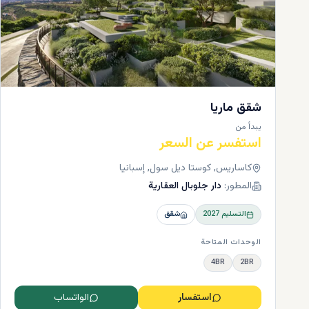
شقق ماريا
كم تكل
يبدأ من
استفسر عن السعر
والمرافق وا
كاساريس, كوستا ديل سول, إسبانيا
المطور:
دار جلوبال العقارية
العطلات أو ا
التسليم
2027
شقق
اعتمادًا على
الوحدات المتاحة
و0
4BR
2BR
البنتهاوس من 1.200.000 يورو أو
تبدأ أسعار 
استفسار
الواتساب