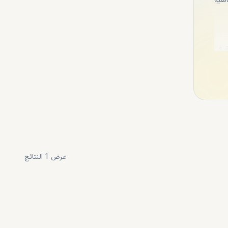
اضية
ة في
اخرة
 مما
ا في
مار،
رها المستقرة، ومنحها الاقامة الذهبية الإسبانية للاستثمارات التي تبلغ قيمتها 500.000 يورو
عرض
1
النتائج