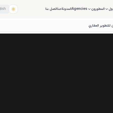
ول
المطورون
Agencies
المدونة
عنا
اتصل بنا
lish
 للتطوير العقاري