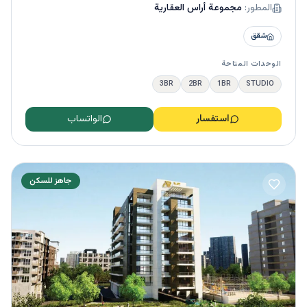
المطور:
مجموعة أراس العقارية
شقق
الوحدات المتاحة
3BR
2BR
1BR
STUDIO
استفسار
الواتساب
جاهز للسكن