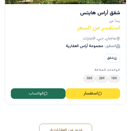
شقق أراس هايتس
يبدأ من
استفسر عن السعر
ماجان, دبي, الامارات
المطور:
مجموعة أراس العقارية
شقق
الوحدات المتاحة
3BR
2BR
1BR
استفسار
الواتساب
مزيد من العقارات