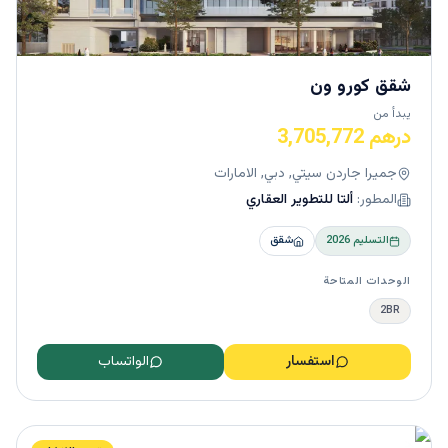
شقق كورو ون
يبدأ من
درهم 3,705,772
جميرا جاردن سيتي, دبي, الامارات
المطور:
ألتا للتطوير العقاري
التسليم
2026
شقق
الوحدات المتاحة
2BR
استفسار
الواتساب