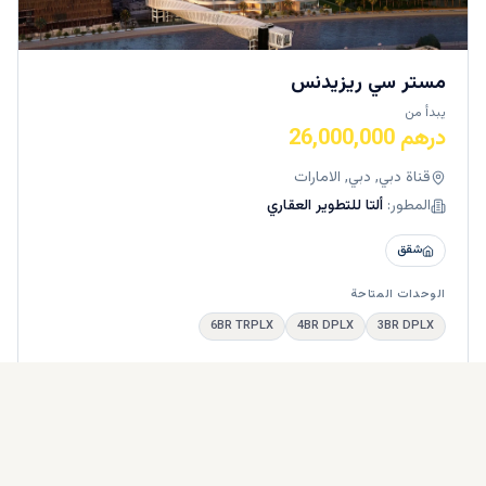
مستر سي ريزيدنس
يبدأ من
درهم 26,000,000
قناة دبي, دبي, الامارات
المطور:
ألتا للتطوير العقاري
شقق
الوحدات المتاحة
6BR TRPLX
4BR DPLX
3BR DPLX
استفسار
الواتساب