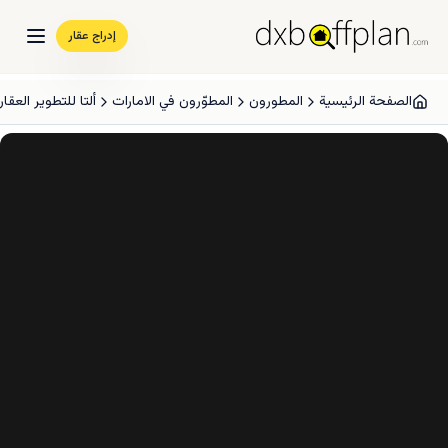
إدراج عقار
الصفحة الرئيسية
المطورون
المطوّرون في الامارات
ألتا للتطوير العقا