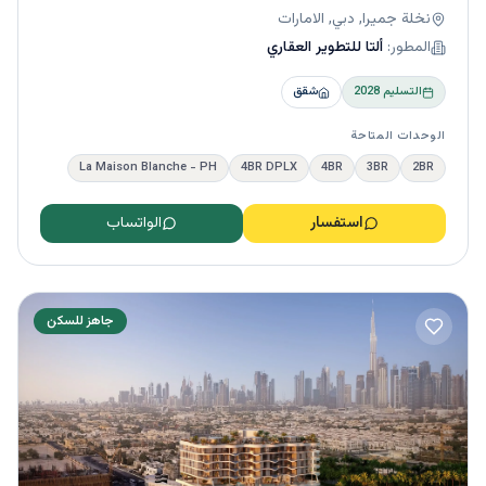
نخلة جميرا, دبي, الامارات
المطور:
ألتا للتطوير العقاري
التسليم
2028
شقق
الوحدات المتاحة
La Maison Blanche - PH
4BR DPLX
4BR
3BR
2BR
استفسار
الواتساب
جاهز للسكن