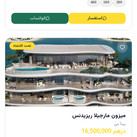
4BR
3BR
2BR
استفسار
الواتساب
تحت الانشاء
ميزون مارجيلا ريزيدنس
يبدأ من
درهم 16,500,000