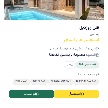
فلل روزديل
يبدأ من
استفسر عن السعر
يني بوغازيتشي, فاماغوستا, قبرص
المطور:
مجموعة تريمسيل القابضة
التسليم
2024
فلل
الوحدات المتاحة
4+1 DPLX
3+1 DPLX
3+1 BUNGALOW
2+1 BUNGALOW
استفسار
الواتساب