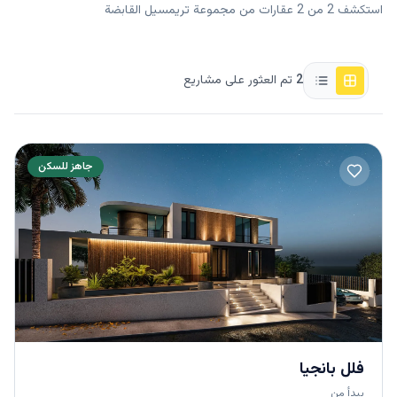
استكشف 2 من 2 عقارات من مجموعة تريمسيل القابضة
2
تم العثور على مشاريع
جاهز للسكن
فلل بانجيا
يبدأ من