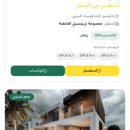
استفسر عن السعر
تاتليسو, فاماغوستا, قبرص
المطور:
مجموعة تريمسيل القابضة
التسليم
2025
فلل
الوحدات المتاحة
5+1 DPLX
4+1 DPLX
3+1 DPLX
استفسار
الواتساب
جاهز للسكن