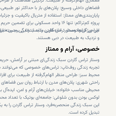
معماری الهام‌گرفته از طبیعت: ترکیبی هماهنگ از طراح
فضاهای داخلی وسیع: پلان‌های باز با حداکثر نور طبیعی
پایان‌بندی‌های ممتاز: استفاده از متریال باکیفیت و جزئ
پروژه کم‌تراکم: تنها ۱۶ واحد مسکونی برای تضمین حریم خصوصی و انحصار
طراحی خانواده‌محور: خانه‌هایی مناسب زندگی مدرن خانو
این ویژگی‌ها وستار تراس گاردن را به انتخابی برجسته 
و نزدیک به طبیعت در دبی هستند.
خصوصی، آرام و ممتاز
وستار تراس گاردن سبک زندگی‌ای مبتنی بر آرامش، حریم
تجربه زندگی روف‌تاپ: تراس‌های خصوصی که می‌توانند 
محیط سبز: طراحی منظر الهام‌گرفته از طبیعت برای افز
راحتی شهری: پلان‌های مدرن با ارتباط روان بین فضاهای 
محیطی مناسب خانواده: خیابان‌های آرام و امن، ایده‌آل برا
لوکس بودن بدون شلوغی: جامعه‌ای بوتیک با تعداد محد
این سبک زندگی منحصربه‌فرد، وستار تراس گاردن را به یک
تبدیل کرده است.