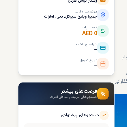
وستار تراس گاردن
موقعیت مکانی
جمیرا ویلیج سيرکل, دبی, امارات
قیمت پایه
AED 0
شرایط پرداخت
—
از
تاریخ تحویل
—
ذارانی
فرصت‌های بیشتر
جستجوهای مرتبط و مناطق اطراف
جستجوهای پیشنهادی