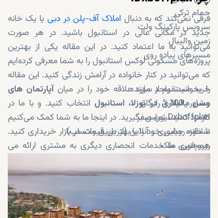
حمام ترکی
فرقی نمی‌کند که به دنبال
املاک آف-پلن در دبی
یا یک خانه
سرویس پارکینگ ولت
جدید در مکانی عالی در استانبول باشید. در هر صورت
زمین والیبال
می‌توانید به ما اعتماد کنید. در این مقاله یکی از بهترین
مسیرهای پیاده روی
پروژه‌های مسکونی لوکس استانبول را به شما معرفی کرده‌ایم
که می‌توانید در کنار خانواده در آرامش زندگی کنید. این مقاله
خرید مستقیم از سازنده
را بخوانید، واحد مورد علاقه خود را در میان
آپارتمان های
مشاوره 100% رایگان
وسن یالیلاری
در توزلا، استانبول
انتخاب کنید. و با ما در
کارمزد کمیسیون صفر
Dxboffplan تماس بگیرید. در اینجا ما به شما کمک می‌کنیم
مشاوره حضوری و آنلاین (از طریق واتساپ)
تا خانه رویایی خود را با بهترین قیمت در بازار خریداری کنید.
رزرو فوری ملک
همچنین، ما خدمات انحصاری دیگری به مشتری ارائه می
دهیم، مانند:
خدمات شهروندی