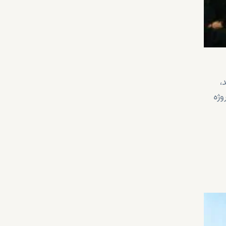
،
وژه