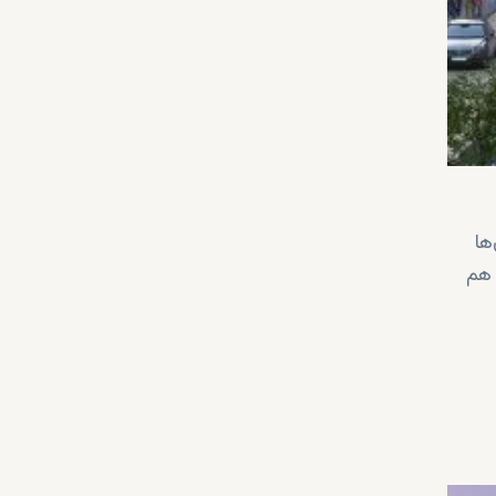
ن‌ها
 هم