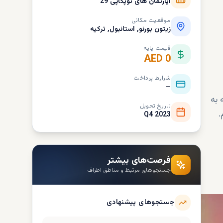
آپارتمان های توپکاپی 29
موقعیت مکانی
زیتون بورنو, استانبول, ترکیه
قیمت پایه
AED 0
شرایط پرداخت
—
 به
تاریخ تحویل
.
Q4 2023
فرصت‌های بیشتر
جستجوهای مرتبط و مناطق اطراف
جستجوهای پیشنهادی