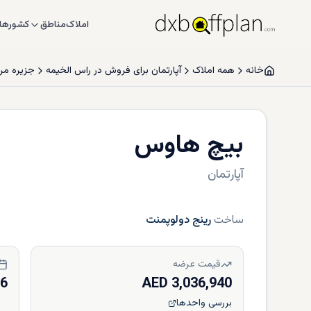
املاک
مناطق
کشورها
خانه
همه املاک
آپارتمان برای فروش در راس الخیمه
جزیره مر
بیچ هاوس
آپارتمان
ساخت
رینج دولوپمنت
قیمت عرضه
26
3,036,940 AED
بررسی واحدها