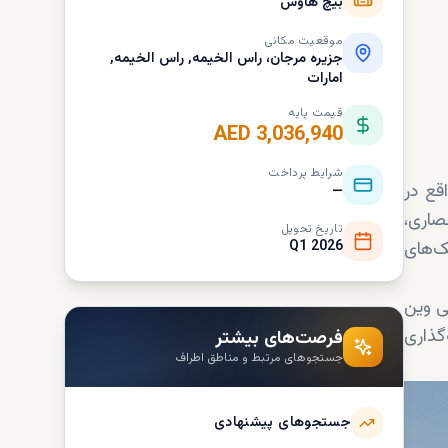
بیچ هاوس
موقعیت مکانی
جزیره مرجان، راس الخیمه, راس الخیمه,
امارات
قیمت پایه
AED 3,036,940
شرایط پرداخت
قع در
—
صاری،
تاریخ تحویل
برای سبک‌های
Q1 2026
ی وین
گذاری
فرصت‌های بیشتر
جستجوهای مرتبط و مناطق اطراف
جستجوهای پیشنهادی