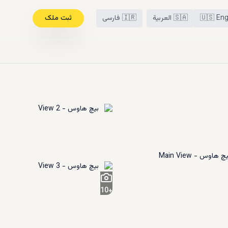
Eng
🇺🇸
🇸🇦
العربية
🇮🇷
فارسی
ثبت ملک
10
+