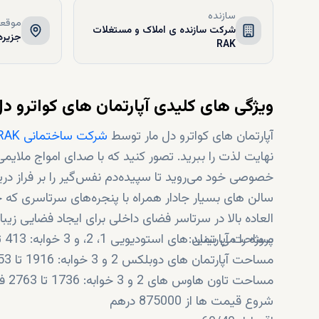
سازنده
موقعی
شرکت سازنده ی املاک و مستغلات
جزیره
RAK
ویژگی های کلیدی آپارتمان های کواترو دل 
آپارتمان های کواترو دل مار توسط
شرکت ساختمانی RAK
نهایت لذت را ببرید. تصور کنید که با صدای امواج ملایمی
سالن های بسیار جادار همراه با پنجره‌های سرتاسری که چ
العاده بالا در سرتاسر فضای داخلی برای ایجاد فضایی زی
پروژه را می بینید:
مساحت آپارتمان های استودیویی 1، 2، و 3 خوابه: 413 تا 3434 فوت مربع؛ مناسب برای
مساحت آپارتمان های دوبلکس 2 و 3 خوابه: 1916 تا 2153 فوت مربع.
مساحت تاون هاوس های 2 و 3 خوابه: 1736 تا 2763 فوت مربع.
شروع قیمت ها از 875000 درهم