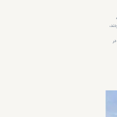
ند،
در