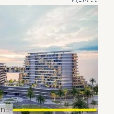
اقساط: 60/40
تحویل: Q4 2026