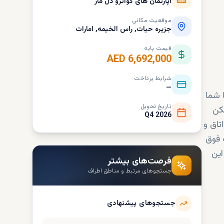
آپارتمان های کواترو دل مار
موقعیت مکانی
جزیره حیات, راس الخیمه, امارات
قیمت پایه
AED 6,692,000
شرایط پرداخت
—
ا شما
تاریخ تحویل
لکن
Q4 2026
ل مار، شامل اتاق و
 فوق
این
فرصت‌های بیشتر
جستجوهای مرتبط و مناطق اطراف
جستجوهای پیشنهادی