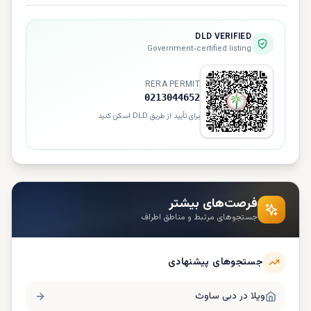
DLD VERIFIED
Government-certified listing
RERA PERMIT
0213044652
برای تأیید از طریق DLD اسکن کنید
فرصت‌های بیشتر
جستجوهای مرتبط و مناطق اطراف
جستجوهای پیشنهادی
ویلا در
دبی ساوث