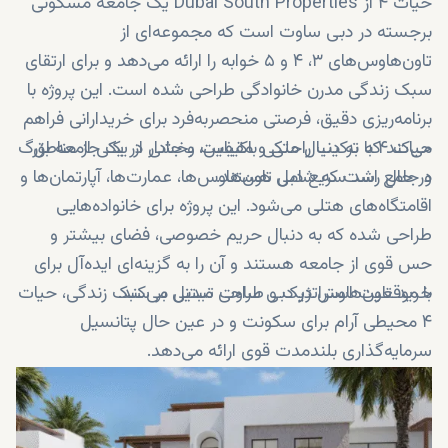
حیات ۴ از Dubai South Properties یک جامعه مسکونی
برجسته در دبی ساوت است که مجموعه‌ای از
تاون‌هاوس‌های ۳، ۴ و ۵ خوابه را ارائه می‌دهد و برای ارتقای
سبک زندگی مدرن خانوادگی طراحی شده است. این پروژه با
برنامه‌ریزی دقیق، فرصتی منحصربه‌فرد برای خریدارانی فراهم
می‌کند که به دنبال ملکی باکیفیت و جادار در یکی از مناطق
حیات ۴ با ترکیب راحتی و مقیاس، بخشی از یک جامعه بزرگ
در حال رشد سریع دبی هستند.
و جامع است که شامل تاون‌هاوس‌ها، عمارت‌ها، آپارتمان‌ها و
اقامتگاه‌های هتلی می‌شود. این پروژه برای خانواده‌هایی
طراحی شده که به دنبال حریم خصوصی، فضای بیشتر و
حس قوی از جامعه هستند و آن را به گزینه‌ای ایده‌آل برای
خرید تاون‌هاوس در دبی ساوت تبدیل می‌کند.
با موقعیت استراتژیک و طراحی مبتنی بر سبک زندگی، حیات
۴ محیطی آرام برای سکونت و در عین حال پتانسیل
سرمایه‌گذاری بلندمدت قوی ارائه می‌دهد.