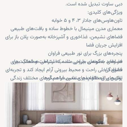
دبی ساوت تبدیل شده است.
ویژگی‌های کلیدی:
تاون‌هاوس‌های جادار ۳، ۴ و ۵ خوابه
معماری مدرن مینیمال با خطوط ساده و بافت‌های طبیعی
فضاهای نشیمن، غذاخوری و آشپزخانه به‌صورت پلان باز برای
افزایش جریان فضا
پنجره‌های بزرگ برای نور طبیعی فراوان
هر واحد به‌گونه‌ای طراحی شده که ارتباطی هماهنگ بین
فضاهای خصوصی بیرونی مناسب استراحت و فعالیت‌های
خانوادگی
فضای داخلی راحت و محیط بیرونی آرام ایجاد کند و تجربه‌ای
لوکس برای خانواده‌های مدرن فراهم آورد.
پلان‌های انعطاف‌پذیر متناسب با سبک‌های مختلف زندگی
طراحی داخلی هوشمند برای حفظ حریم خصوصی اعضای
خانواده
استفاده از متریال و پرداخت‌های باکیفیت با دوام بالا