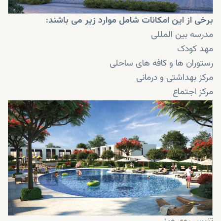
برخی از این امکانات شامل موارد زیر می باشند:
مدرسه بین المللی
مهد کودک
رستوران ها و کافه های ساحلی
مرکز بهداشتی و درمانی
مرکز اجتماع
مساجد
باربیکیو
ساحل های شنی
کابین های ساحلی
والیبال ساحلی
ورزشهای آبی
پارک مرکزی
مسیرهای پیاده روی و دوچرخه سواری 18 کیلومتر
تنیس روی میز