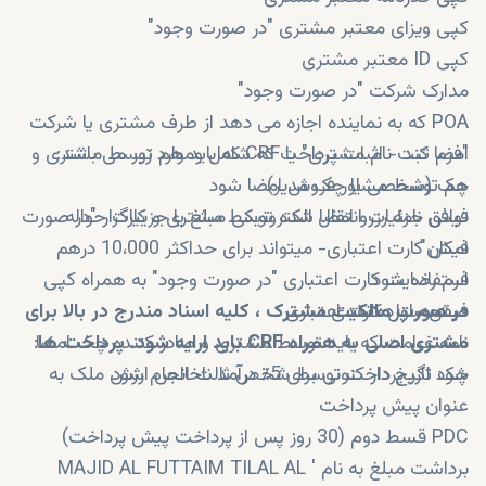
کپی ویزای معتبر مشتری "در صورت وجود"
کپی ID معتبر مشتری
مدارک شرکت "در صورت وجود"
POA که به نماینده اجازه می دهد از طرف مشتری یا شرکت
امضا کند - اثبات پرداخت که شامل وموارد زیر می باشد:
"فرم ثبت نام مشتری" یا CRF که باید هم توسط مشتری و
چک (شخصی یا چک مدیر)
هم توسط مشاور فروش امضا شود
فیش جزئیات انتقال الکترونیکی مبلغ یا جزییات حواله
توافق نامه رزرو امضا شده توسط مشتری و کارگزار "در صورت
امکان"
فیش کارت اعتباری- میتواند برای حداکثر 10،000 درهم
استفاده شود
فرم رضایت کارت اعتباری "در صورت وجود" به همراه کپی
فیش سپرده نقدی
صفحه اول کارت اعتباری
در صورت مالکیت مشترک ، کلیه اسناد مندرج در بالا برای
مشتری اصلی به همراه
CRF
باید ارایه شود.
پرداخت ها
نامه غرامت که باید توسط مشتری و صادر کننده چک امضا
:
شود اگر پرداخت توسط شخص ثالث انجام شود
چک تاریخ دار کنونی برای 5٪ درآمد ناخالص ارزش ملک به
عنوان پیش پرداخت
PDC قسط دوم (30 روز پس از پرداخت پیش پرداخت)
برداشت مبلغ به نام 'MAJID AL FUTTAIM TILAL AL ​​