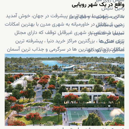
واقع در یک شهر رویایی
زمین تنیس
به دبی، شهری با سریع ترین پیشرفت در جهان، خوش آمدید
سالن سرپوشیده و فضای باز
. دبی از بیابانی در خاورمیانه به شهری مدرن با بهترین امکانات
زمین بسکتبال
تبدیل شده است ، شهری غیرقابل توقف که دارای مجلل
سینما در فضای باز
ترین هتل ها ، بزرگترین مراکز خرید دنیا ، پیشرفته ترین
پارک اسکیت
امکانات تجاری ، بهترین ها در سرگرمی و جذاب ترین آسمان
مناطق بازی کودکان
خراش ها می باشد. این آهنربای توریستی اکنون مکان
پارک اسپلش
مناسبی برای شما می باشد. دبی جایی است که می توانید
استخرهای شنا
آن را خانه ی خود بدانید.
پارک های ترامپولین