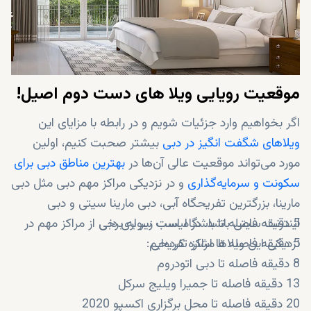
ساکنین این ویلاها می‌توانند از نزدیکی به رستوران‌های
پرطرفدار و مراکز سرگرمی پرطرفداری مثل باشگاه گلف عربین
رنچز و باشگاه اسب سواری دبی لذت ببرند.
موقعیت رویایی ویلا های دست دوم اصیل!
اگر بخواهیم وارد جزئیات شویم و در رابطه با مزایای این
ویلاهای شگفت انگیز در دبی
بیشتر صحبت کنیم، اولین
مورد می‌تواند موقعیت عالی آن‌ها در
بهترین مناطق دبی برای
سکونت و سرمایه‌گذاری
و در نزدیکی مراکز مهم دبی مثل دبی
مارینا، بزرگترین تفریحگاه آبی، دبی مارینا سیتی و دبی
5 دقیقه فاصله تا باشگاه اسب سواری دبی
اینترنت سیتی باشد. در لیست زیر به برخی از مراکز مهم در
5 دقیقه فاصله تا مراکز تفریحی
نزدیکی این ویلاها اشاره کرده‌ایم:
8 دقیقه فاصله تا دبی اتودروم
13 دقیقه فاصله تا جمیرا ویلیج سرکل
20 دقیقه فاصله تا محل برگزاری اکسپو 2020