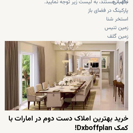
نگهبانی
جالب هستند، به لیست زیر توجه نمایید.
پارکینگ در فضای باز
استخر شنا
زمین تنیس
زمین گلف
فروشگاه
رستوران
مسجد
محیط بازی اختصاصی کودکان
مهدکودک
مدرسه
خرید بهترین املاک دست دوم در امارات با
کمک
Dxboffplan
!