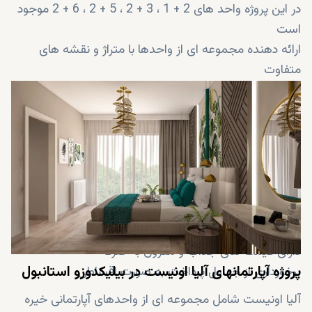
در این پروژه واحد های 2 + 1 ، 3 + 2 ، 5 + 2 ، 6 + 2 موجود
است
ارائه دهنده مجموعه ای از واحدها با متراژ و نقشه های
متفاوت
امکان برخورداری از نور طبیعی خورشید برای تمام واحدها
طراحی شده با ظرافت هایی خاص و موردپسند برای تمام
سلایق
دارای واحدهایی بسیار بزرگ
فاصله تا دریای زیبای مرمره فقط 4 دقیقه
دارای مناظر دیدنی از دریا
دارای انواع امکانات عالی
نزدیک به مراکز مهم و اصلی شهر با امکان دسترسی آسان
دارای قیمت های جذاب و مقرون به صرفه
پروژه آپارتمانهای آلیا اونیست در بیلیکدوزو استانبول
برخورداری از جداول پرداخت به صورت اقساطی
آلیا اونیست شامل مجموعه ای از واحدهای آپارتمانی خیره