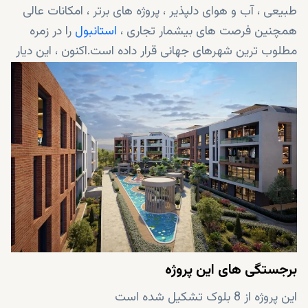
طبیعی ، آب و هوای دلپذیر ، پروژه های برتر ، امکانات عالی
همچنین فرصت های بیشمار تجاری ،
استانبول
را در زمره
مطلوب ترین شهرهای جهانی قرار داده است.اکنون ، این دیار
شگفت انگیز و رویایی در خود، جایی را برای شما تدارک دیده
است... به زندگی متمایز انکار ناپذیر در (آلیا اونیست)Alya
Onist خوش آمدید!
برجستگی های این پروژه
این پروژه از 8 بلوک تشکیل شده است