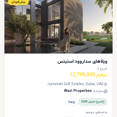
پیش‌فروش
ویلاهای سداروود استیتس
شروع از
درهم 12,795,000
Jumeirah Golf Estates, Dubai, UAE
سازنده:
Wasl Properties
تاریخ تحویل
2028
ویلا
واحدهای موجود