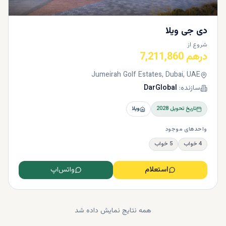
دی جی ویلا
شروع از
درهم 7,211,860
Jumeirah Golf Estates, Dubai, UAE
سازنده:
DarGlobal
تاریخ تحویل
2028
ویلا
واحدهای موجود
4 خواب
5 خواب
استعلام
واتس‌اپ
همه نتایج نمایش داده شد