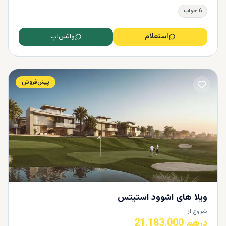
6 خواب
استعلام
واتس‌اپ
پیش‌فروش
ویلا های اشوود استیتس
شروع از
درهم 21,183,000