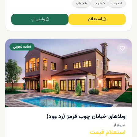
4 خواب
5 خواب
6 خواب
استعلام
واتس‌اپ
آماده تحویل
ویلاهای خیابان چوب قرمز (رد وود)
شروع از
استعلام قیمت