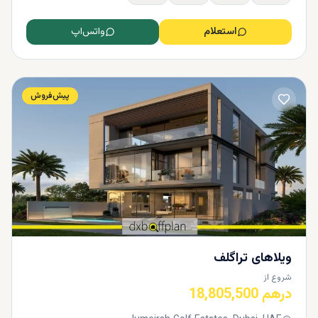
استعلام
واتس‌اپ
پیش‌فروش
ویلاهای تراگلف
شروع از
درهم 18,805,500