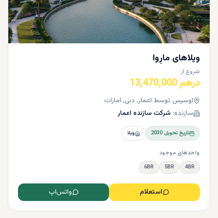
ویلاهای مارِوا
شروع از
درهم 13,470,000
اوسیس توسط اعمار, دبی, امارات
سازنده:
شرکت سازنده اعمار
تاریخ تحویل
2030
ویلا
واحدهای موجود
6BR
5BR
4BR
استعلام
واتس‌اپ