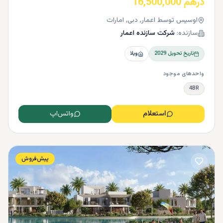
درهم 16,500,000
اوسیس توسط اعمار, دبی, امارات
سازنده:
شرکت سازنده اعمار
تاریخ تحویل
2029
ویلا
واحدهای موجود
4BR
استعلام
واتس‌اپ
پیش‌فروش