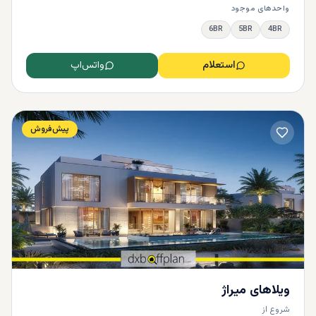
واحدهای موجود
6BR
5BR
4BR
استعلام
واتس‌اپ
پیش‌فروش
ویلاهای میراژ
شروع از