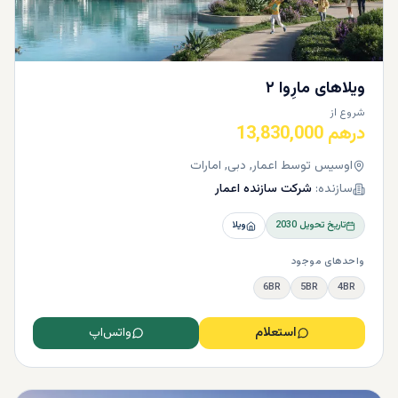
ویلاهای مارِوا ۲
شروع از
درهم 13,830,000
اوسیس توسط اعمار, دبی, امارات
سازنده:
شرکت سازنده اعمار
تاریخ تحویل
2030
ویلا
واحدهای موجود
6BR
5BR
4BR
استعلام
واتس‌اپ