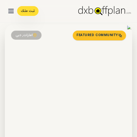
ثبت ملک
امارات, دبی
FEATURED COMMUNITY