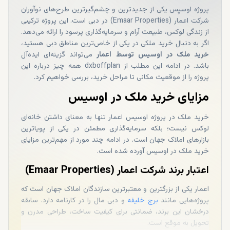
پروژه اوسیِس یکی از جدیدترین و چشم‌گیرترین طرح‌های نوآوران
شرکت اعمار (Emaar Properties) در دبی است. این پروژه ترکیبی
از زندگی لوکس، طبیعت آرام و سرمایه‌گذاری پرسود را ارائه می‌دهد.
اگر به ‌دنبال خرید ملکی در یکی از خاص‌ترین مناطق دبی هستید،
خرید ملک در اوسیس توسط اعمار
می‌تواند گزینه‌ای ایده‌آل
باشد. در ادامه این مطلب از dxboffplan همه چیز درباره این
پروژه را از موقعیت مکانی تا مراحل خرید، بررسی خواهیم کرد.
مزایای خرید ملک در اوسیس
خرید ملک در پروژه اوسیس اعمار تنها به ‌معنای داشتن خانه‌ای
لوکس نیست؛ بلکه سرمایه‌گذاری مطمئن در یکی از پویاترین
بازارهای املاک جهان است. در ادامه چند مورد از مهم‌ترین مزایای
خرید ملک در اوسیس آورده شده است.
اعتبار برند شرکت اعمار (Emaar Properties)
اعمار یکی از بزرگترین و معتبرترین سازندگان املاک جهان است که
پروژه‌هایی مانند
برج خلیفه
و دبی مال را در کارنامه دارد. سابقه
درخشان این برند، ضمانتی برای کیفیت ساخت، طراحی مدرن و
تحویل به‌ موقع است.