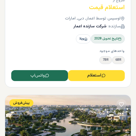
شروع از
استعلام قیمت
اوسیس توسط اعمار, دبی, امارات
سازنده:
شرکت سازنده اعمار
تاریخ تحویل
2028
ویلا
واحدهای موجود
7BR
6BR
استعلام
واتس‌اپ
پیش‌فروش