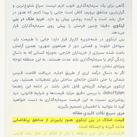
گاهی برای یک سرمایه‌گذاری خوب لازم نیست سراغ شلوغ‌ترین و
گران‌ترین مناطق برویم؛ کافی است جایی را پیدا کنیم که هنوز در
حال رشد است و آینده روشنی پیش رو دارد.
خرید ملک در ینی
ارنکوی
دقیقا چنین فرصتی را پیش روی سرمایه‌گذاران قرار
می‌دهد.
ینی ارنکوی در شبه‌جزیره کارپاز قرار دارد؛ جایی با طبیعت بکر،
سواحل خلوت و فضایی دور از هیاهوی شهری؛ همین آرامش
باعث شده بسیاری از خریداران خارجی، به‌ویژه کسانی که به دنبال
زندگی آرام یا سرمایه‌گذاری بلند مدت هستند، به این منطقه توجه
ویژه‌ای نشان دهند.
اگر به دنبال درآمد ارزی از طریق اجاره، دریافت اقامت قبرس
شمالی یا حتی داشتن خانه‌ای ساحلی برای تعطیلات هستید، ینی
ارنکوی می‌تواند گزینه‌ای قابل‌ تامل باشد. در ادامه این راهنما
dxboffplan، با بررسی دقیق مزایا، قیمت‌ها و شرایط قانونی، دید
روشن‌تری نسبت به این فرصت سرمایه‌گذاری به دست خواهید
آورد تا بتوانید با اطمینان تصمیم بگیرید.
مرور سریع نکات کلیدی مقاله
:
قیمت املاک در ینی ارنکوی هنوز پایین‌تر از مناطق پرتقاضایی
مانند گیرنه و ایسکله است.
کارشناسان بازار، این منطقه را یکی از نقاط در حال رشد قبرس