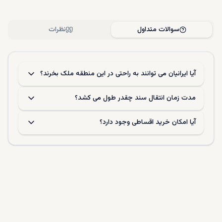
می‌شود.
رزرو ملک و پرداخت بیعانه
: برای خارج کردن ملک از بازار، مبلغی
سوالات متداول
نظرات
به عنوان رزرو (Reservation Fee) پرداخت می‌شود. این مبلغ
معمولا بین ۱,۰۰۰ تا ۵,۰۰۰ پوند است.
تنظیم و امضای قرارداد خرید
: قرارداد رسمی بین خریدار و
فروشنده تنظیم می‌شود. در این مرحله معمولا ۳۰ تا ۴۰ درصد از
آیا ایرانیان می ‌توانند به راحتی در این منطقه ملک بخرند؟
مبلغ کل پرداخت می‌گردد.
ثبت قرارداد در اداره ثبت اسناد
: قرارداد باید ظرف مدت مشخص
(معمولا ۲۱ روز) در اداره ثبت اسناد ثبت شود تا از نظر قانونی
مدت زمان انتقال سند چقدر طول می ‌کشد؟
معتبر باشد.
بررسی سند ملک
: خریدار وضعیت حقوقی ملک، بدهی احتمالی،
آیا امکان خرید اقساطی وجود دارد؟
نوع سند (ترک، معوض یا خارجی) و مجوزهای ساخت را بررسی
می‌کند.
درخواست مجوز خرید از دولت
: خریداران خارجی باید برای دریافت
مجوز رسمی خرید ملک اقدام کنند. این فرآیند امنیتی است و
معمولا بین ۶ تا ۱۲ ماه زمان می‌برد.
پرداخت مالیات‌ها و هزینه‌های انتقال
: شامل مالیات انتقال سند،
مالیات بر ارزش افزوده (در صورت نوساز بودن)، هزینه تمبر و
هزینه ثبت رسمی.
انتقال سند به نام خریدار
: پس از تایید مجوز دولتی و تسویه