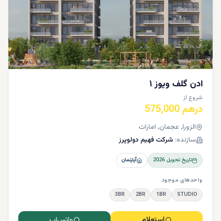
ادن گلف ویوز ۱
شروع از
درهم 575,000
الزورا, عجمان, امارات
سازنده:
شرکت فهیم دولوپرز
تاریخ تحویل
2026
آپارتمان
واحدهای موجود
3BR
2BR
1BR
STUDIO
استعلام
واتس‌اپ