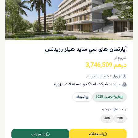
آپارتمان ‌های سي ساید هیلز رزیدنس
شروع از
درهم 3,746,509
الزورا, عجمان, امارات
سازنده:
شرکت املاک و مستغلات الزوراء
تاریخ تحویل
2025
آپارتمان
واحدهای موجود
3BR
2BR
استعلام
واتس‌اپ