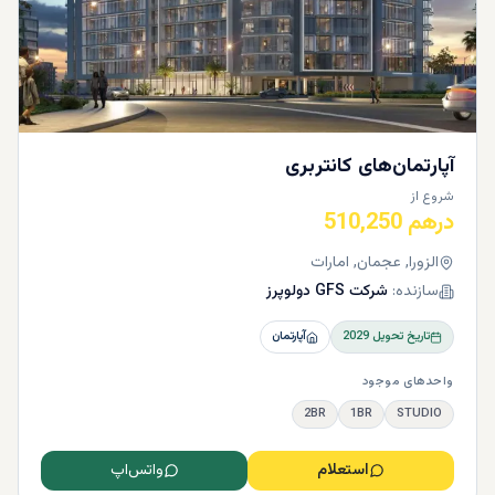
آپارتمان‌های کانتربری
شروع از
درهم 510,250
الزورا, عجمان, امارات
سازنده:
شرکت GFS دولوپرز
تاریخ تحویل
2029
آپارتمان
واحدهای موجود
2BR
1BR
STUDIO
استعلام
واتس‌اپ