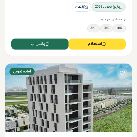
تاریخ تحویل
2028
آپارتمان
واحدهای موجود
3BR
2BR
1BR
استعلام
واتس‌اپ
آماده تحویل