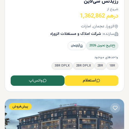
رزیدنس سی‌لاین
شروع از
درهم 1,362,862
الزورا, عجمان, امارات
سازنده:
شرکت املاک و مستغلات الزوراء
تاریخ تحویل
2026
آپارتمان
واحدهای موجود
3BR DPLX
2BR DPLX
2BR
1BR
استعلام
واتس‌اپ
پیش‌فروش