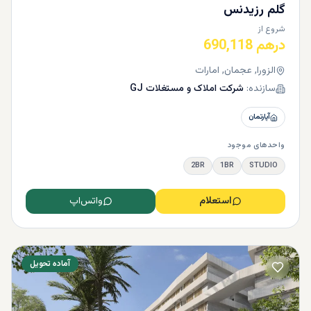
گلم رزیدنس
شروع از
درهم 690,118
الزورا, عجمان, امارات
سازنده:
شرکت املاک و مستغلات GJ
آپارتمان
واحدهای موجود
2BR
1BR
STUDIO
استعلام
واتس‌اپ
آماده تحویل