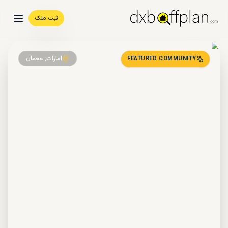
ثبت ملک
امارات, عجمان
FEATURED COMMUNITY