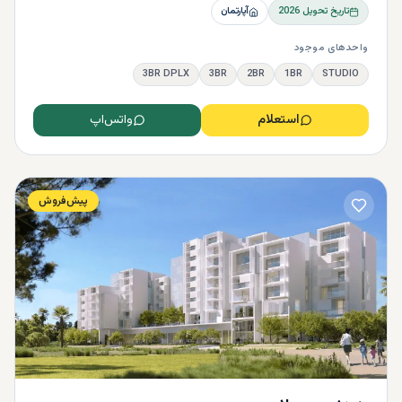
تاریخ تحویل
2026
آپارتمان
واحدهای موجود
3BR DPLX
3BR
2BR
1BR
STUDIO
استعلام
واتس‌اپ
پیش‌فروش