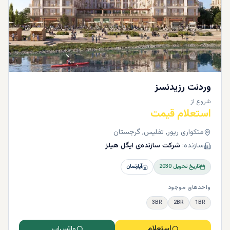
وردنت رزیدنسز
شروع از
استعلام قیمت
متکواری ریور, تفلیس, گرجستان
سازنده:
شرکت سازنده‌ی ایگل هیلز
تاریخ تحویل
2030
آپارتمان
واحدهای موجود
3BR
2BR
1BR
استعلام
واتس‌اپ