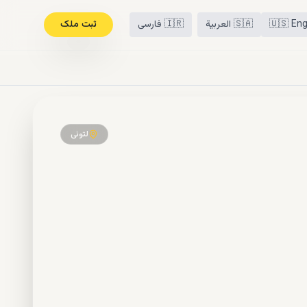
Eng
🇺🇸
🇸🇦
العربية
🇮🇷
فارسی
ثبت ملک
لتونی