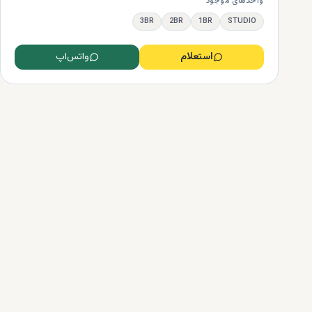
واحدهای موجود
3BR
2BR
1BR
STUDIO
استعلام
واتس‌اپ