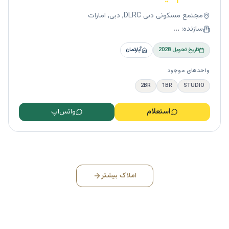
مجتمع مسکونی دبی DLRC, دبی, امارات
سازنده:
...
تاریخ تحویل
2028
آپارتمان
واحدهای موجود
2BR
1BR
STUDIO
استعلام
واتس‌اپ
املاک بیشتر