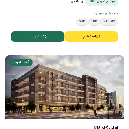
تاریخ تحویل
2028
آپارتمان
واحدهای موجود
2BR
1BR
STUDIO
استعلام
واتس‌اپ
آماده تحویل
اقامتگاه RR