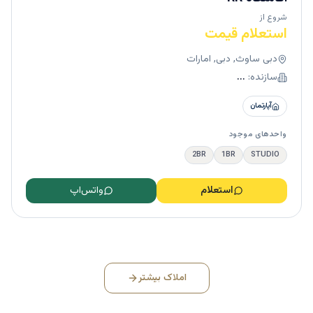
شروع از
استعلام قیمت
دبی ساوث, دبی, امارات
سازنده:
...
آپارتمان
واحدهای موجود
2BR
1BR
STUDIO
استعلام
واتس‌اپ
املاک بیشتر