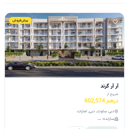
پیش‌فروش
آر آر گرند
شروع از
درهم 602,574
دبی ساوث, دبی, امارات
سازنده:
...