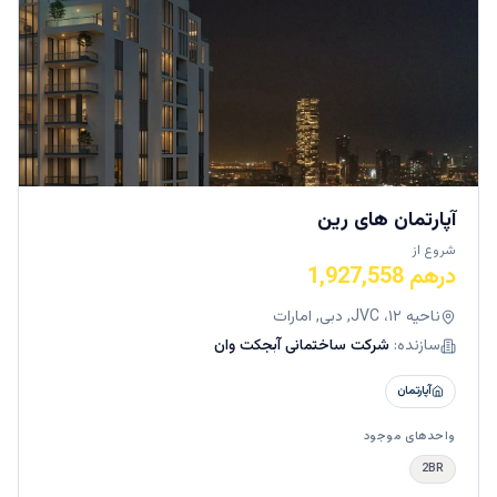
آپارتمان های رین
شروع از
درهم 1,927,558
ناحیه ۱۲، JVC, دبی, امارات
سازنده:
شرکت ساختمانی آبجکت وان
آپارتمان
واحدهای موجود
2BR