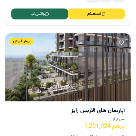
استعلام
واتس‌اپ
پیش‌فروش
آپارتمان ‌های الاریس رایز
شروع از
درهم 1,201,924