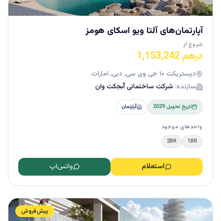
آپارتمان‌های آلتا ویو اسکای ‌هومز
شروع از
درهم 1,153,242
دیستریکت ۱۰ جی وی سی, دبی, امارات
سازنده:
شرکت ساختمانی آبجکت وان
تاریخ تحویل
2029
آپارتمان
واحدهای موجود
2BR
1BR
استعلام
واتس‌اپ
پیش‌فروش