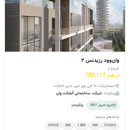
وان‌وود رزیدنس ۲
شروع از
درهم 788,117
دیستریکت ۱۰ جی وی سی, دبی, امارات
سازنده:
شرکت ساختمانی آبجکت وان
تاریخ تحویل
2027
آپارتمان
واحدهای موجود
OFFICE
2BR
1.5BR
1BR
STUDIO