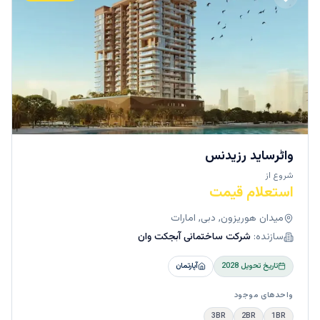
واٹرساید رزیدنس
شروع از
استعلام قیمت
میدان هوریزون, دبی, امارات
سازنده:
شرکت ساختمانی آبجکت وان
تاریخ تحویل
2028
آپارتمان
واحدهای موجود
3BR
2BR
1BR