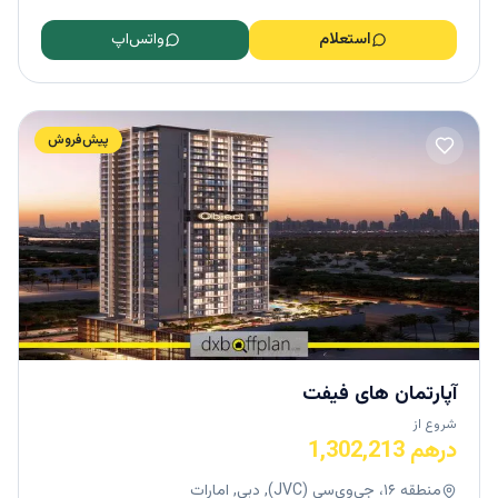
استعلام
واتس‌اپ
پیش‌فروش
آپارتمان های فیفت
شروع از
درهم 1,302,213
منطقه ۱۶، جی‌وی‌سی (JVC), دبی, امارات