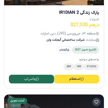
پارک زندگی IR1DIAN 2
شروع از
درهم 827,530
منطقه ۱۳، جی‌وی‌سی (JVC), دبی, امارات
سازنده:
شرکت ساختمانی آبجکت وان
تاریخ تحویل
2027
آپارتمان
واحدهای موجود
2BR
1BR
STUDIO
استعلام
واتس‌اپ
آماده تحویل