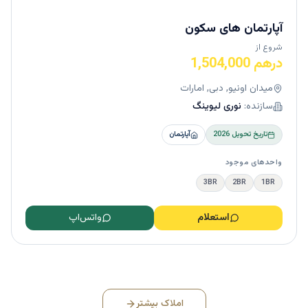
آپارتمان ‌های سکون
شروع از
درهم 1,504,000
میدان اونیو, دبی, امارات
سازنده:
نوری لیوینگ
تاریخ تحویل
2026
آپارتمان
واحدهای موجود
3BR
2BR
1BR
استعلام
واتس‌اپ
املاک بیشتر