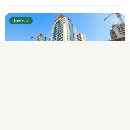
آماده تحویل
The East Crest By Meteora
شروع از
استعلام قیمت
ناحیه ۱۷، JVC, دبی, امارات
سازنده:
شرکت Meteora