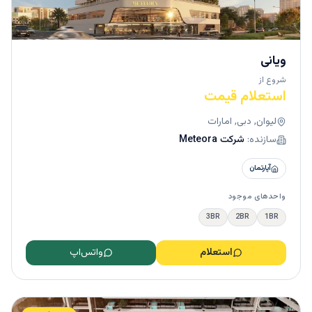
ویانی
شروع از
استعلام قیمت
لیوان, دبی, امارات
سازنده:
شرکت Meteora
آپارتمان
واحدهای موجود
3BR
2BR
1BR
استعلام
واتس‌اپ