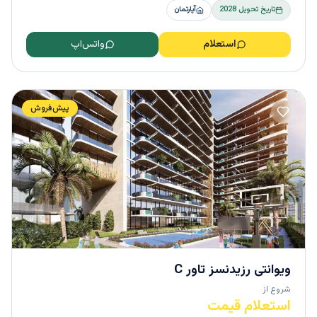
تاریخ تحویل
2028
آپارتمان
استعلام
واتس‌اپ
پیش‌فروش
ویوانتی رزیدنسز تاور C
شروع از
استعلام قیمت