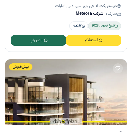
دیستریکت ۱۱ جی وی سی, دبی, امارات
سازنده:
شرکت Meteora
تاریخ تحویل
2028
آپارتمان
استعلام
واتس‌اپ
پیش‌فروش