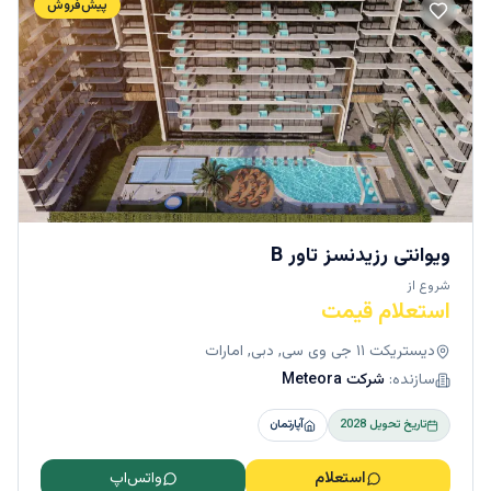
پیش‌فروش
ویوانتی رزیدنسز تاور B
شروع از
استعلام قیمت
دیستریکت ۱۱ جی وی سی, دبی, امارات
سازنده:
شرکت Meteora
تاریخ تحویل
2028
آپارتمان
استعلام
واتس‌اپ