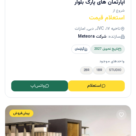
آپارتمان های پارک بلوار
شروع از
استعلام قیمت
ناحیه ۱۷، JVC, دبی, امارات
سازنده:
شرکت Meteora
تاریخ تحویل
2027
آپارتمان
واحدهای موجود
2BR
1BR
STUDIO
استعلام
واتس‌اپ
پیش‌فروش