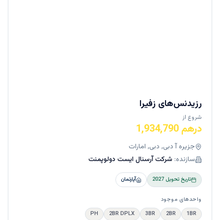
رزیدنس‌های زفیرا
شروع از
درهم 1,934,790
جزیره آ دبی, دبی, امارات
سازنده:
شرکت آرسنال ایست دولوپمنت
تاریخ تحویل
2027
آپارتمان
واحدهای موجود
PH
2BR DPLX
3BR
2BR
1BR