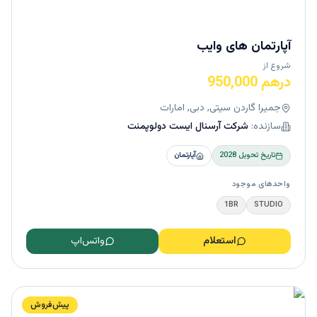
آپارتمان‌ های وایب
شروع از
درهم 950,000
جمیرا گاردن سیتی, دبی, امارات
سازنده:
شرکت آرسنال ایست دولوپمنت
تاریخ تحویل
2028
آپارتمان
واحدهای موجود
1BR
STUDIO
استعلام
واتس‌اپ
پیش‌فروش