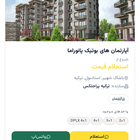
آپارتمان های بوتیک پانوراما
شروع از
استعلام قیمت
باشاک شهیر, استانبول, ترکیه
سازنده:
ترکیه پراجتکس
آپارتمان
واحدهای موجود
4+1 DPLX
4+1
3+1
2+1
استعلام
واتس‌اپ