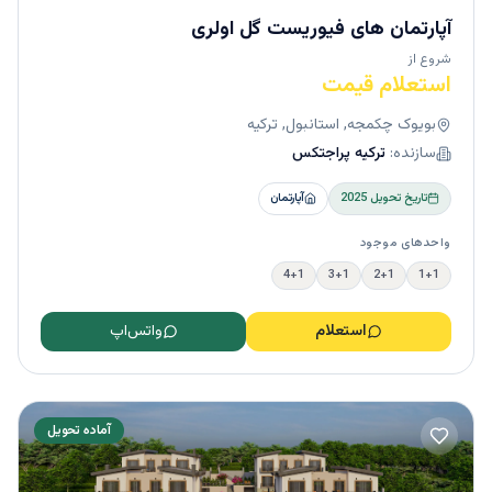
آپارتمان های فیوریست گل اولری
شروع از
استعلام قیمت
بویوک چکمجه, استانبول, ترکیه
سازنده:
ترکیه پراجتکس
تاریخ تحویل
2025
آپارتمان
واحدهای موجود
4+1
3+1
2+1
1+1
استعلام
واتس‌اپ
آماده تحویل