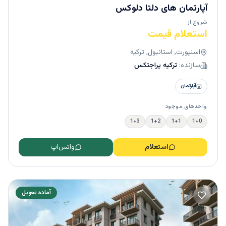
آپارتمان های دلتا دلوکس
شروع از
استعلام قیمت
اسنیورت, استانبول, ترکیه
سازنده:
ترکیه پراجتکس
آپارتمان
واحدهای موجود
1+3
1+2
1+1
1+0
استعلام
واتس‌اپ
آماده تحویل