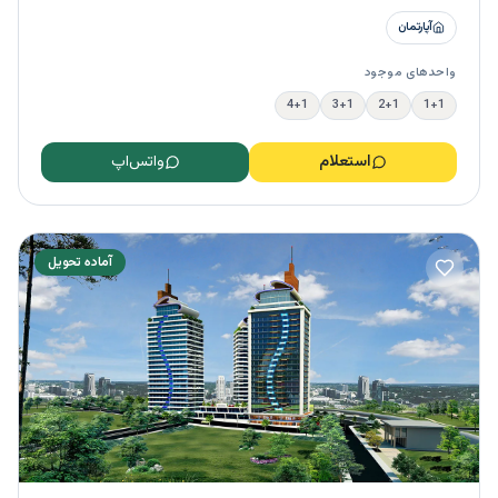
آپارتمان
واحدهای موجود
4+1
3+1
2+1
1+1
استعلام
واتس‌اپ
آماده تحویل