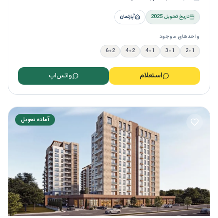
تاریخ تحویل
2025
آپارتمان
واحدهای موجود
6+2
4+2
4+1
3+1
2+1
استعلام
واتس‌اپ
آماده تحویل