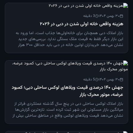
۳۰ بهمن ۱۴۰۴
3
دقیقه
هزینه واقعی خانه‌ اولی شدن در دبی در ۲۰۲۶
بازار املاک دبی همچنان برای خانه‌اولی‌ها جذاب است، اما ورود به
این بازار دیگر فقط به قیمت ملک بستگی ندارد. بررسی‌های جدید
نشان می‌دهد خریداران اولین خانه در دبی باید حداقل ۳۰۰ هزار
درهم سرمایه نقدی اولیه داشته باشند و از درآمد ماهانه حدود ۳۰ تا
۴۰ هزار درهم برخوردار باشند تا بتوانند با اطمینان وارد فرآیند خرید
شوند. بسیاری از متقاضیان، در ابتدای مسیر تنها به قیمت ملک توجه
می‌کنند، اما در مراحل پایانی با هزینه‌های جانبی، کارمزدهای بانکی و
فشار نقدینگی روبه‌رو می‌شوند؛ موضوعی که گاهی خرید را متوقف
۳۰ بهمن ۱۴۰۴
5
دقیقه
می‌کند. پیش‌ پرداخت ۲۰ درصدی ملک در دبی برای خریداران
غیراماراتی که قصد خرید ملکی با قیمت کمتر از ۵ میلیون درهم را
جهش ۱۴۰ درصدی قیمت ویلاهای لوکس ساحلی دبی؛ کمبود
دارند، بانک‌ها معمولا حداقل ۲۰ درصد پیش‌پرداخت دریافت می‌کنند.
عرضه، موتور محرک بازار
مثال واقعی : قیمت یک آپارتمان : ۱.۵ میلیون درهم پیش‌پرداخت ۲۰٪
بازار املاک لوکس ساحلی دبی در پنج سال گذشته عملکردی فراتر از
: ۳۰۰ هزار درهم اما این پایان هزینه‌های اولیه نیست. هزینه‌ های
میانگین بازار مسکونی این شهر ثبت کرده است. تازه‌ترین گزارش‌ها
جانبی خرید ملک در دبی پس از پرداخت پیش‌پرداخت، خریداران باید
نشان می‌دهد قیمت ویلاهای لوکس واقع در مناطق ساحلی بیش از
هزینه‌های زیر را نیز نقدا پرداخت کنند: ۴٪ کارمزد انتقال سند به اداره
۱۴۰ درصد رشد کرده و نگرانی از کمبود عرضه، همچنان به افزایش
اراضی دبی (DLD) ۰.۲۵٪ هزینه ثبت وام مسکن هزینه ارزیابی ملک
قیمت‌ها دامن می‌زند. بر اساس اعلام مدیران صنعت املاک،
هزینه دفتر امانات (Trustee Office) کارمزد اداری بانک کمیسیون