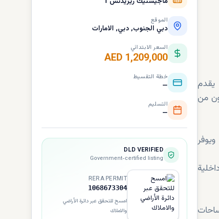
ماجيستيك ريزيدنس 1
الموقع
دبي الجنوب, دبي, الامارات
السعر الابتدائي
AED 1,209,000
خطة التقسيط
يقدم
—
ون من
التسليم
—
ل مكتوم الدولي، ويوفر
DLD VERIFIED
Government-certified listing
اخلية
RERA PERMIT
1068673304
امسح للتحقق عبر دائرة الأراضي
ساحات
والاملاك