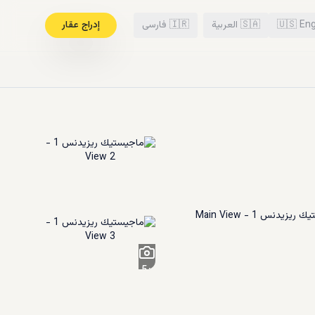
Eng
🇺🇸
🇸🇦
العربية
🇮🇷
فارسی
إدراج عقار
5
+