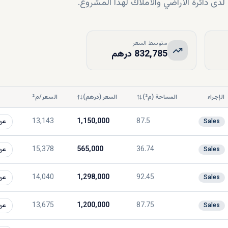
ى دائرة الأراضي والأملاك لهذا المشروع.
متوسط السعر
832,785 درهم
الإجراء
المساحة (م²)
السعر (درهم)
السعر/م²
13,143
1,150,000
87.5
Sales
عر
15,378
565,000
36.74
Sales
عر
14,040
1,298,000
92.45
Sales
عر
13,675
1,200,000
87.75
Sales
عر