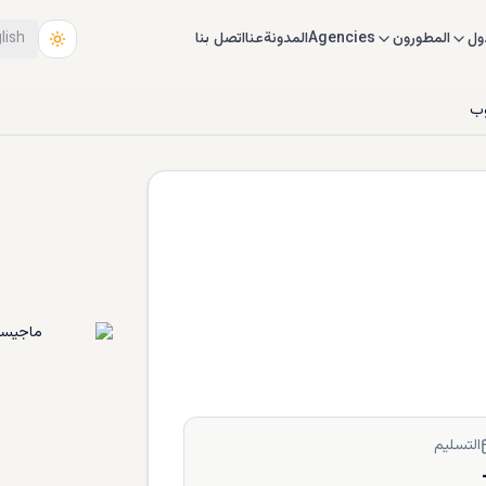
ول
المطورون
Agencies
المدونة
عنا
اتصل بنا
lish
وب
التسليم