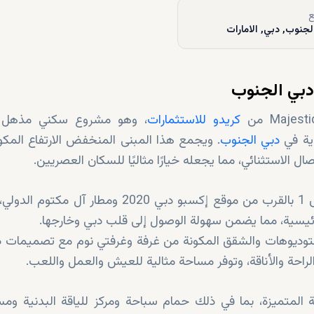
ع
لجنوب, دبي, الامارات
كريدو للاستثمارات
، وهو مشروع سكني مذهل 
ية في
دبي الجنوب
. ويجمع هذا المبنى المنخفض الارتفاع المك
صال الاستثنائي، مما يجعله خيارًا مثاليًا للسكان العصريين.
موقع متميز في دبي الجنوب: يقع ماجيستيك ريزيدنس 1 بالقرب من موقع إكسبو دبي 2020 ومطار آ
الرئيسية، مما يضمن سهولة الوصول إلى قلب دبي وخارجها.
توديوهات والشقق المكونة من غرفة وغرفتي نوم مع تصميمات د
حة والأناقة، وتوفر مساحة مثالية للعيش والعمل واللعب.
 المتميزة، بما في ذلك حمام سباحة ومركز للياقة البدنية وم