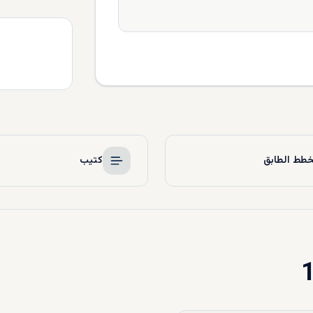
طط الطابق
كتيب