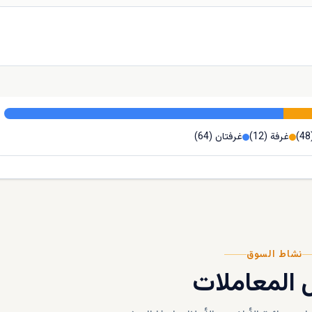
48
)
غرفة
(
12
)
غرفتان
(
64
)
نشاط السوق
المعاملات